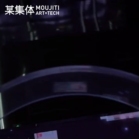
某集体 MOUJITI ART+TECH